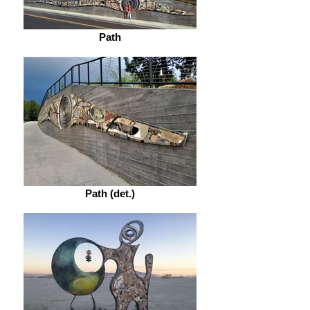
Path
Path (det.)